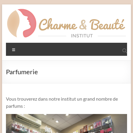
Aller
au
contenu
Charme
Menu
et
Beauté
Parfumerie
Institut
–
Liffré
Vous trouverez dans notre institut un grand nombre de
parfums :