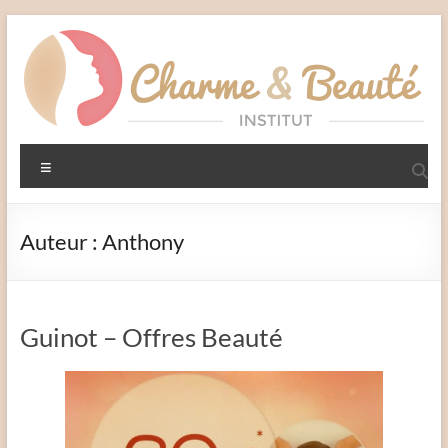
Aller
au
contenu
Charme
Menu
et
Beauté
Auteur :
Anthony
Institut
–
Liffré
Guinot – Offres Beauté