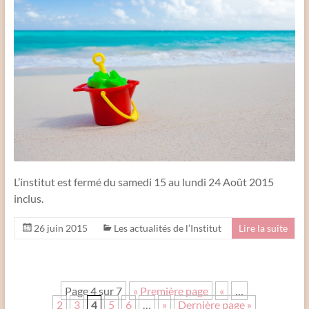
L’institut est fermé du samedi 15 au lundi 24 Août 2015
inclus.
26 juin 2015
Les actualités de l’Institut
Lire la suite
Page 4 sur 7
« Première page
«
…
2
3
4
5
6
…
»
Dernière page »