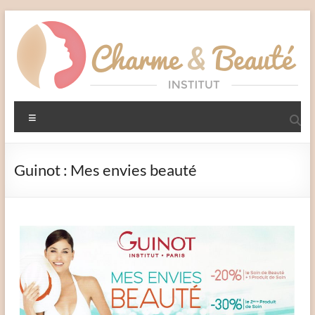
Aller
au
contenu
Charme
Menu
et
Beauté
Guinot : Mes envies beauté
Institut
–
Liffré