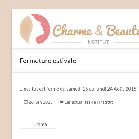
Aller
au
Charme
contenu
et
Beauté
Institut
Fermeture estivale
–
Liffré
L’institut est fermé du samedi 15 au lundi 24 Août 2015 i
26 juin 2015
Les actualités de l’Institut
←
Emma