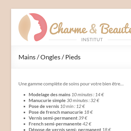
Aller
au
Charme
contenu
et
Beauté
Institut
Mains / Ongles / Pieds
–
Liffré
Une gamme complète de soins pour votre bien être…
Modelage des mains
10 minutes : 14 €
Manucurie simple
30 minutes : 32 €
Pose de vernis
10 min : 12 €
Pose de french manucurie
18 €
Vernis semi-permanent
39 €
French semi-permanente
42 €
Dépose de vernis semi- permanent
18 €