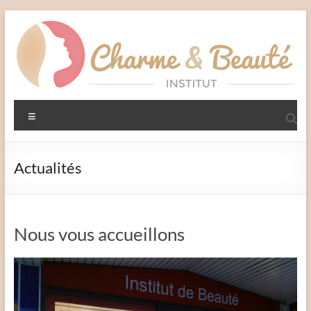
Aller
au
contenu
Charme
Menu
et
Beauté
Actualités
Institut
–
Liffré
Nous vous accueillons