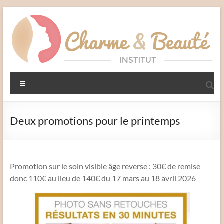
Aller
au
contenu
Charme
Menu
et
Beauté
Deux promotions pour le printemps
Institut
–
Liffré
Promotion sur le soin visible âge reverse : 30€ de remise
donc 110€ au lieu de 140€ du 17 mars au 18 avril 2026